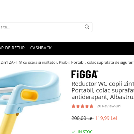
R DE RETUR
CASHBACK
in1 ZAFIT® cu scara si inaltator, Pliabil, Portabil, colac suprafata de sigur
Reductor WC copii 2in1 
Portabil, colac suprafa
antiderapant, Albastr
20 Review-uri
200,00 Lei
119,99 Lei
IN STOC