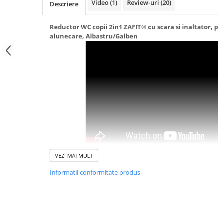
Video
(1)
Review-uri
(20)
Descriere
Pernute bebe
Reductor WC copii 2in1 ZAFIT® cu scara si inaltator, pli
Protectie pat copii
alunecare, Albastru/Galben
Scaune de masa bebe
Truse machiaj copii
Transforma experienta copiilor la toaleta intr-una sigura, c
VEZI MAI MULT
cu
Reductorul WC 2in1 ZAFIT®
. Proiectat special pentru
Informatii conformitate produs
functionalitate dubla, adaptandu-se perfect nevoilor copilu