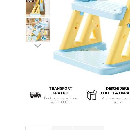
Aparate de masaj
Aparate de vidat
Benzi dublu adezive
Benzi Led
Dispozitiv indepartare papiloame
Etajere depozitare
Irigatoare bucale
Lanterne
Ochelari
Pensule machiaj
Produse copii
Aparat aerosoli
TRANSPORT
DESCHIDERE
GRATUIT
COLET LA LIVRA
Cadite bebe
Pentru comenzile de
Verifica produsul 
Capace WC copii & Reductoare WC
peste 300 lei.
livrare.
Covoare copii
Jucarii copii
Patuturi bebelusi