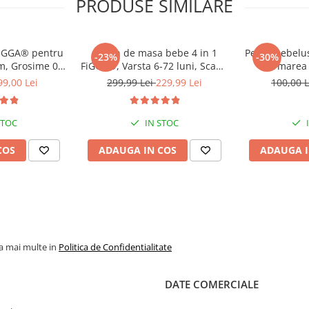
PRODUSE SIMILARE
FiGGA® pentru
Scaun de masa bebe 4 in 1
Perna bebelu
-23%
-30%
cm, Grosime 0.8
FiGGA®, Varsta 6-72 luni, Scaun
formarea 
rotectie,
inalt pliabil, cu 4 roti,
Plagiocefa
99,00 Lei
299,99 Lei
229,99 Lei
100,00 
iabil, 2 fete,
Balansoar, 2 x Tava detasabila,
memorie, Hus
nteractiv si
Centura de siguranta in cinci
activitati de
puncte, Crem
STOC
IN STOC
lui, Print 03
COS
ADAUGA IN COS
ADAUGA I
la mai multe in
Politica de Confidentialitate
DATE COMERCIALE