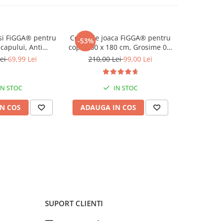
si FiGGA® pentru
Covor de joaca FiGGA® pentru
Scaun de
-53%
-23%
capului, Anti
copii 200 x 180 cm, Grosime 0.8
FiGGA®, Var
lie, Spuma cu
cm, Spuma protectie,
inalt p
Lei
69,99 Lei
210,00 Lei
99,00 Lei
299,9
a de protectie,
Termoizolant, Pliabil, 2 fete,
Balansoar, 
Roz
Covoras bebe interactiv si
Centura de
educativ pentru activitati de
p
IN STOC
IN STOC
joaca a bebelusului, Print 04
N COS
ADAUGA IN COS
ADAUG
SUPORT CLIENTI