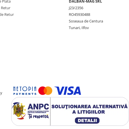
 Plata
DALBAN-MAG SRL
e Retur
J23/2356
de Retur
RO45930488
cu scara pentru acces facil si
Soseaua de Centura
l pe maini).
Tunari, Ilfov
nere ergonomice
pentru o
in alunecarile.
ect pentru acasa sau calatorii.
 un design robust ce suporta
i o experienta placuta copilului,
by
diferitelor etape de crestere ale