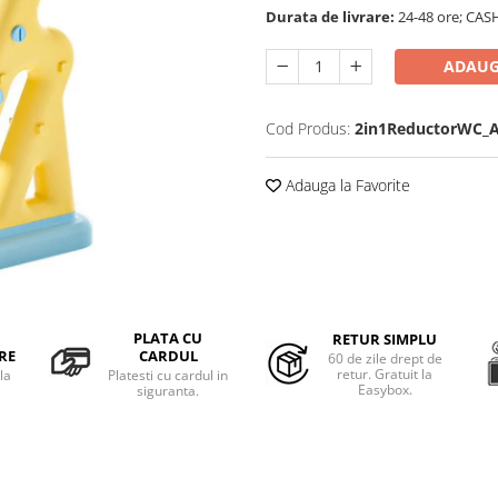
Durata de livrare:
24-48 ore; CAS
ADAUG
Cod Produs:
2in1ReductorWC_A
Adauga la Favorite
PLATA CU
RETUR SIMPLU
RE
CARDUL
60 de zile drept de
retur. Gratuit la
la
Platesti cu cardul in
Easybox.
siguranta.