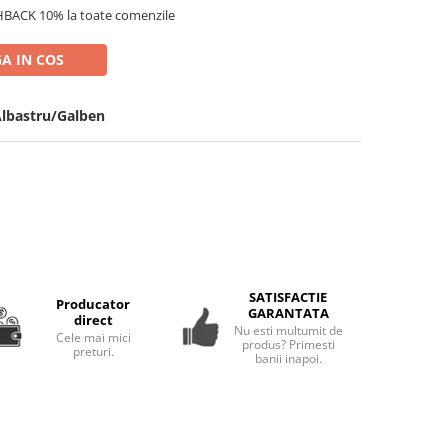
HBACK 10% la toate comenzile
A IN COS
lbastru/Galben
SATISFACTIE
Producator
GARANTATA
direct
Nu esti multumit de
Cele mai mici
produs? Primesti
preturi.
banii inapoi.