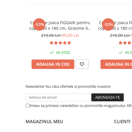
Covor de joaca FiGGA® pentru
Covor de joaca 
-53%
-53%
copii 200 x 180 cm, Grosime 0.8
copii 200 x 180 
cm, Spuma protectie,
cm, Spuma p
210,00 Lei
99,00 Lei
210,00 Lei
Termoizolant, Pliabil, 2 fete,
Termoizolant, Pl
Covoras bebe interactiv si
Covoras bebe i
educativ pentru activitati de
educativ pentru 
IN STOC
IN 
joaca a bebelusului, Print 05
joaca a bebelusu
ADAUGA IN COS
ADAUGA IN 
Newsletter
Nu rata ofertele si promotiile noastre
Vreau sa primesc newsletter cu promotiile magazinului. Af
MAGAZINUL MEU
CLIENTI