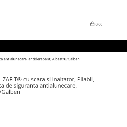
0,00
anta antialunecare, antiderapant, Albastru/Galben
ZAFIT® cu scara si inaltator, Pliabil,
ta de siguranta antialunecare,
u/Galben