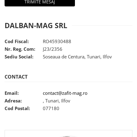
Pernute bebe
Protectie pat copii
DALBAN-MAG SRL
Scaune de masa bebe
Truse machiaj copii
Cod Fiscal:
RO45930488
Nr. Reg. Com:
J23/2356
Sediu Social:
Soseaua de Centura, Tunari, Ilfov
CONTACT
Email:
contact@zafit-mag.ro
Adresa:
, Tunari, Ilfov
Cod Postal:
077180