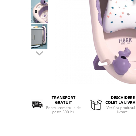
Aparate de masaj
Aparate de vidat
Benzi dublu adezive
Benzi Led
Dispozitiv indepartare papiloame
Etajere depozitare
Irigatoare bucale
Lanterne
Ochelari
Pensule machiaj
Produse copii
Aparat aerosoli
Cadite bebe
TRANSPORT
DESCHIDERE
GRATUIT
COLET LA LIVRA
Capace WC copii & Reductoare WC
Pentru comenzile de
Verifica produsul 
peste 300 lei.
livrare.
Covoare copii
Jucarii copii
Patuturi bebelusi