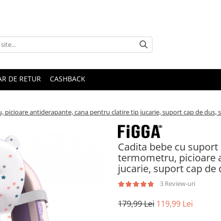
R DE RETUR
CASHBACK
, picioare antiderapante, cana pentru clatire tip jucarie, suport cap de dus,
Cadita bebe cu suport F
termometru, picioare a
jucarie, suport cap de
3 Review-uri
179,99 Lei
119,99 Lei