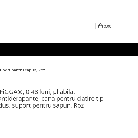
0,00
 suport pentru sapun, Roz
iGGA®, 0-48 luni, pliabila,
ntiderapante, cana pentru clatire tip
 dus, suport pentru sapun, Roz