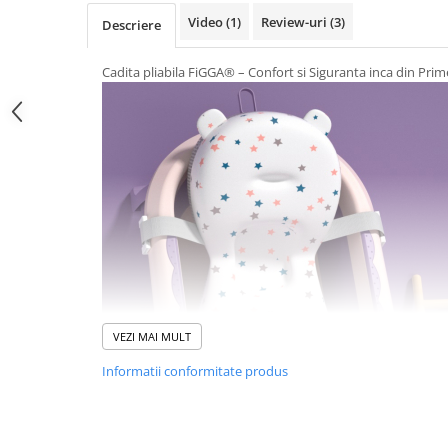
Video
(1)
Review-uri
(3)
Descriere
Pernute bebe
Protectie pat copii
Cadita pliabila FiGGA® – Confort si Siguranta inca din Prime
Scaune de masa bebe
Truse machiaj copii
VEZI MAI MULT
Informatii conformitate produs