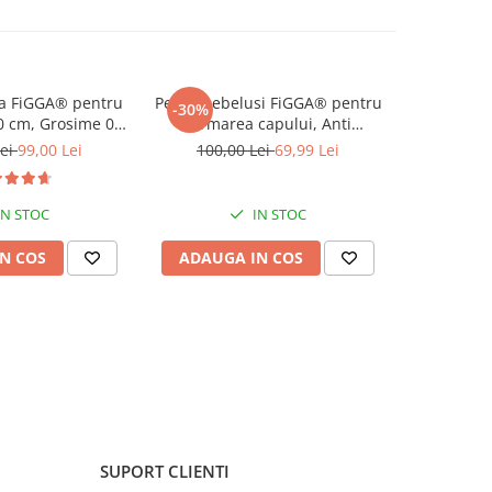
ca FiGGA® pentru
Perna bebelusi FiGGA® pentru
Scaun de
-30%
-23%
0 cm, Grosime 0.8
formarea capului, Anti
FiGGA®, Var
a protectie,
Plagiocefalie, Spuma cu
inalt p
Lei
99,00 Lei
100,00 Lei
69,99 Lei
299,9
 Pliabil, 2 fete,
memorie, Husa de protectie,
Balansoar, 
e interactiv si
Roz
Centura de
tru activitati de
p
IN STOC
IN STOC
lusului, Print 04
N COS
ADAUGA IN COS
ADAUG
SUPORT CLIENTI