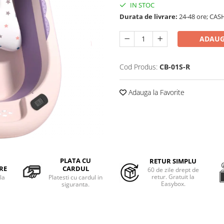
IN STOC
Durata de livrare:
24-48 ore; CAS
ADAUG
Cod Produs:
CB-01S-R
Adauga la Favorite
PLATA CU
RETUR SIMPLU
RE
CARDUL
60 de zile drept de
retur. Gratuit la
la
Platesti cu cardul in
Easybox.
siguranta.