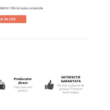
HBACK 10% la toate comenzile
A IN COS
SATISFACTIE
Producator
GARANTATA
direct
Nu esti multumit de
Cele mai mici
produs? Primesti
preturi.
banii inapoi.