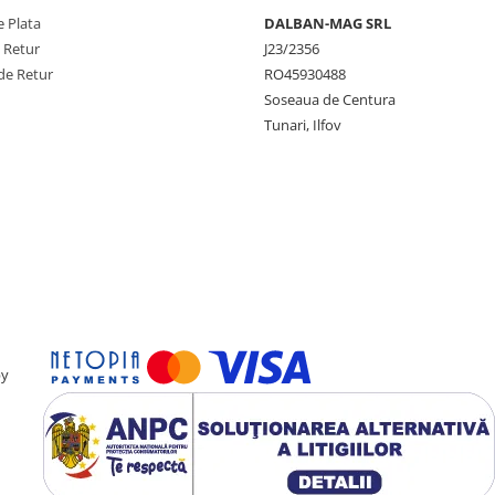
 practica.
 Plata
DALBAN-MAG SRL
alunecarea, iar covorul
e Retur
J23/2356
baii.
de Retur
RO45930488
Soseaua de Centura
Tunari, Ilfov
u este rezistent la varsari.
nundarea acestuia si inlocuiti
a fiecare utilizare. Evitati
by
moderni care doresc sa ofere
n aceasta cadita un produs