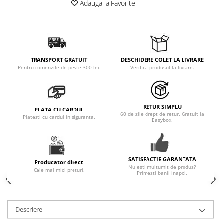
Adauga la Favorite
Pernute bebe
Protectie pat copii
Scaune de masa bebe
Truse machiaj copii
TRANSPORT GRATUIT
DESCHIDERE COLET LA LIVRARE
Pentru comenzile de peste 300 lei.
Verifica produsul la livrare.
RETUR SIMPLU
PLATA CU CARDUL
60 de zile drept de retur. Gratuit la
Platesti cu cardul in siguranta.
Easybox.
SATISFACTIE GARANTATA
Producator direct
Nu esti multumit de produs?
Cele mai mici preturi.
Primesti banii inapoi.
Descriere