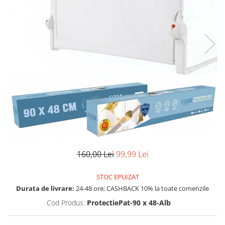
Aparate de masaj
Aparate de vidat
Benzi dublu adezive
Benzi Led
Dispozitiv indepartare papiloame
Etajere depozitare
Irigatoare bucale
Lanterne
Ochelari
Pensule machiaj
Produse copii
Aparat aerosoli
160,00 Lei
99,99 Lei
Cadite bebe
Capace WC copii & Reductoare WC
STOC EPUIZAT
Durata de livrare:
24-48 ore; CASHBACK 10% la toate comenzile
Covoare copii
Cod Produs:
ProtectiePat-90 x 48-Alb
Jucarii copii
Patuturi bebelusi