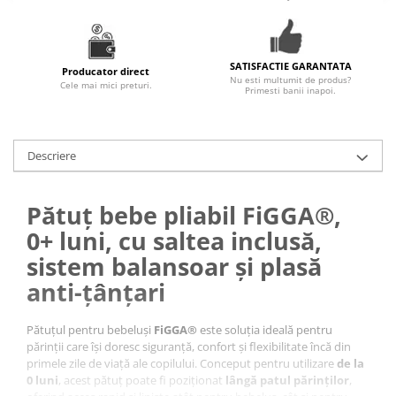
SATISFACTIE GARANTATA
Producator direct
Nu esti multumit de produs?
Cele mai mici preturi.
Primesti banii inapoi.
Descriere
Pătuț bebe pliabil FiGGA®,
0+ luni, cu saltea inclusă,
sistem balansoar și plasă
anti-țânțari
Pătuțul pentru bebeluși
FiGGA®
este soluția ideală pentru
părinții care își doresc siguranță, confort și flexibilitate încă din
primele zile de viață ale copilului. Conceput pentru utilizare
de la
0 luni
, acest pătuț poate fi poziționat
lângă patul părinților
,