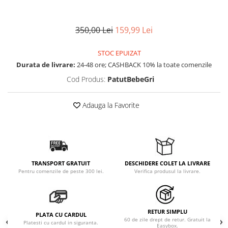
350,00 Lei
159,99 Lei
STOC EPUIZAT
Durata de livrare:
24-48 ore; CASHBACK 10% la toate comenzile
Cod Produs:
PatutBebeGri
Adauga la Favorite
TRANSPORT GRATUIT
DESCHIDERE COLET LA LIVRARE
Pentru comenzile de peste 300 lei.
Verifica produsul la livrare.
RETUR SIMPLU
PLATA CU CARDUL
60 de zile drept de retur. Gratuit la
Platesti cu cardul in siguranta.
Easybox.