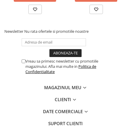
Newsletter
Nu rata ofertele si promotiile noastre
Vreau sa primesc newsletter cu promotiile
magazinului. Afla mai multe in
Politica de
Confort și siguranță pentru
Confidentialitate
bebeluș
MAGAZINUL MEU
Saltea inclusă
, confortabilă, potrivită pentru somnul zilnic
Plasă anti-țânțari
integrată, pentru protecție optimă
CLIENTI
Laterale din material textil și plasă, pentru
ventilație bună și
vizibilitate constantă
DATE COMERCIALE
Funcționalitate inteligentă
SUPORT CLIENTI
pentru părinți