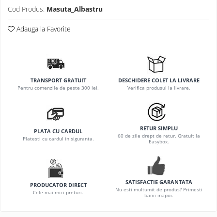
Cod Produs:
Masuta_Albastru
Adauga la Favorite
TRANSPORT GRATUIT
DESCHIDERE COLET LA LIVRARE
Pentru comenzile de peste 300 lei.
Verifica produsul la livrare.
RETUR SIMPLU
PLATA CU CARDUL
60 de zile drept de retur. Gratuit la
Platesti cu cardul in siguranta.
Easybox.
SATISFACTIE GARANTATA
PRODUCATOR DIRECT
Nu esti multumit de produs? Primesti
Cele mai mici preturi.
banii inapoi.