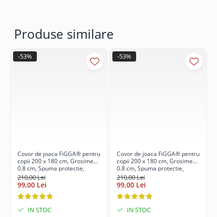
Produse similare
-53%
-53%
Covor de joaca FiGGA® pentru
Covor de joaca FiGGA® pentru
copii 200 x 180 cm, Grosime
copii 200 x 180 cm, Grosime
0.8 cm, Spuma protectie,
0.8 cm, Spuma protectie,
Termoizolant, Pliabil, 2 fete,
Termoizolant, Pliabil, 2 fete,
210,00 Lei
210,00 Lei
Covoras bebe interactiv si
Covoras bebe interactiv si
99,00 Lei
99,00 Lei
educativ pentru activitati de
educativ pentru activitati de
joaca a bebelusului, Print 05
joaca a bebelusului, Print 03
IN STOC
IN STOC