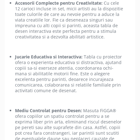
Accesorii Complecte pentru Creativitate:
Cu cele
12 carioci incluse in set, micii artisti au la dispozitie
toate culorile de care au nevoie pentru a aduce la
viata creatiile lor. Fie ca deseneaza singuri sau
impreuna cu alti copii si parinti, aceasta tabla de
desen interactiva este perfecta pentru a stimula
creativitatea si a dezvolta abilitati artistice.
Jucarie Educativa si Interactiva:
Tabla cu proiector
ofera o experienta educativa si distractiva, ajutand
copiii sa-si exerseze atentia, coordonarea ochi-
mana si abilitatile motorii fine. Este o alegere
excelenta pentru parinti, deoarece incurajeaza
comunicarea, colaborarea si relatiile familiale prin
activitati comune de desenat.
Mediu Controlat pentru Desen:
Masuta FiGGA®
ofera copiilor un spatiu controlat pentru a se
exprima liber prin arta, eliminand riscul desenelor
pe pereti sau alte suprafete din casa. Astfel, copiii
pot crea fara constrangeri, iar parintii sunt scutiti
de eventualele daune sau neplaceri cauzate de