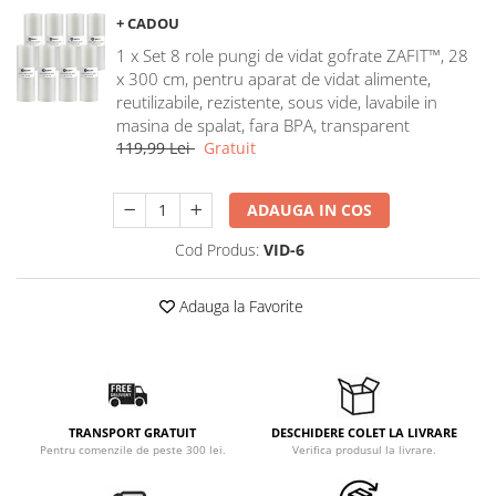
+ CADOU
Pernute bebe
1 x Set 8 role pungi de vidat gofrate ZAFIT™, 28
Protectie pat copii
x 300 cm, pentru aparat de vidat alimente,
Scaune de masa bebe
reutilizabile, rezistente, sous vide, lavabile in
masina de spalat, fara BPA, transparent
Truse machiaj copii
119,99 Lei
Gratuit
ADAUGA IN COS
Cod Produs:
VID-6
Adauga la Favorite
TRANSPORT GRATUIT
DESCHIDERE COLET LA LIVRARE
Pentru comenzile de peste 300 lei.
Verifica produsul la livrare.