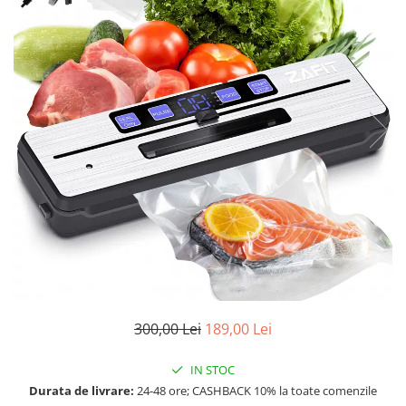
Aparate de masaj
Aparate de vidat
Benzi dublu adezive
Benzi Led
Dispozitiv indepartare papiloame
Etajere depozitare
Irigatoare bucale
Lanterne
Ochelari
Pensule machiaj
Produse copii
Aparat aerosoli
Cadite bebe
Capace WC copii & Reductoare WC
300,00 Lei
189,00 Lei
Covoare copii
IN STOC
Jucarii copii
Durata de livrare:
24-48 ore; CASHBACK 10% la toate comenzile
Patuturi bebelusi