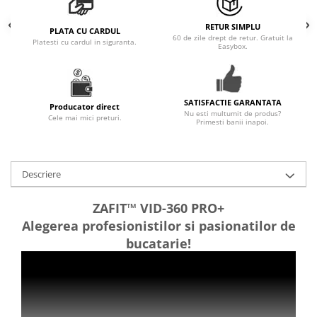
RETUR SIMPLU
PLATA CU CARDUL
60 de zile drept de retur. Gratuit la
Platesti cu cardul in siguranta.
Easybox.
SATISFACTIE GARANTATA
Producator direct
Nu esti multumit de produs?
Cele mai mici preturi.
Primesti banii inapoi.
Descriere
ZAFIT™ VID-360 PRO+
Alegerea profesionistilor si pasionatilor de
bucatarie!