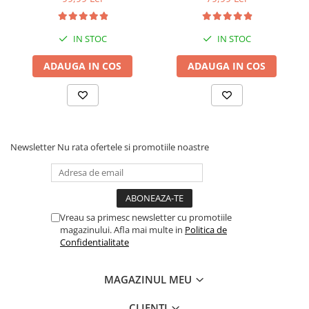
rezistente, sous vide,
sous vide, lavabile in
lavabile in masina de
masina de spalat, fara BPA,
spalat, fara BPA,
transparent
IN STOC
IN STOC
transparent
ADAUGA IN COS
ADAUGA IN COS
Newsletter
Nu rata ofertele si promotiile noastre
Vreau sa primesc newsletter cu promotiile
magazinului. Afla mai multe in
Politica de
Confidentialitate
Transforma prospetimea in standardul bucatariei tale
cu ZAFIT™ VID-360 PRO+
, un aparat de vidat inovator,
proiectat pentru a pastra gustul, textura si calitatea
MAGAZINUL MEU
alimentelor tale pentru mai mult timp. Cu un design
modern, imbinand eleganta inoxului cu functionalitatea
CLIENTI