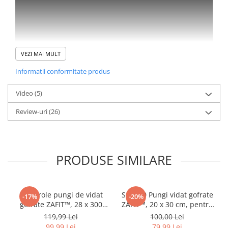
VEZI MAI MULT
Informatii conformitate produs
Video
(5)
Review-uri
(26)
PRODUSE SIMILARE
"Cand ZAFIT videaza, prospetimea se pastreaza!"
Set 8 role pungi de vidat
Set 100 Pungi vidat gofrate
-17%
-20%
gofrate ZAFIT™, 28 x 300
ZAFIT™, 20 x 30 cm, pentru
cm, pentru aparat de vidat
aparat de vidat alimente,
119,99 Lei
100,00 Lei
alimente, reutilizabile,
reutilizabile, rezistente,
99,99 Lei
79,99 Lei