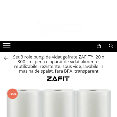
Toate Produsele
OUTLET - Lichidare Stoc
Accesorii
Accesorii Smartwatch
Curele compatibile cu Apple Watch
Set 3 role pungi de vidat gofrate ZAFIT™, 20 x
Curele Apple Watch
300 cm, pentru aparat de vidat alimente,
38mm/40mm/41mm
reutilizabile, rezistente, sous vide, lavabile in
Curele Apple Watch
masina de spalat, fara BPA, transparent
42mm/44mm/45mm/49mm
Curele universale compatibile cu
Samsung, Huawei si alte modele
Curele 20mm - Samsung Galaxy
-36%
Watch / Huawei / Garmin / Amazfit
Curele 22mm - Samsung Galaxy
Watch Ultra / Huawei GT / Garmin
Fenix / Amazfit GTR