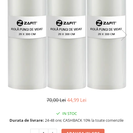
Aparate de masaj
Aparate de vidat
Benzi dublu adezive
Benzi Led
Dispozitiv indepartare papiloame
Etajere depozitare
Irigatoare bucale
Lanterne
Ochelari
Pensule machiaj
Produse copii
Aparat aerosoli
Cadite bebe
70,00 Lei
44,99 Lei
Capace WC copii & Reductoare WC
Covoare copii
IN STOC
Durata de livrare:
24-48 ore; CASHBACK 10% la toate comenzile
Jucarii copii
Patuturi bebelusi