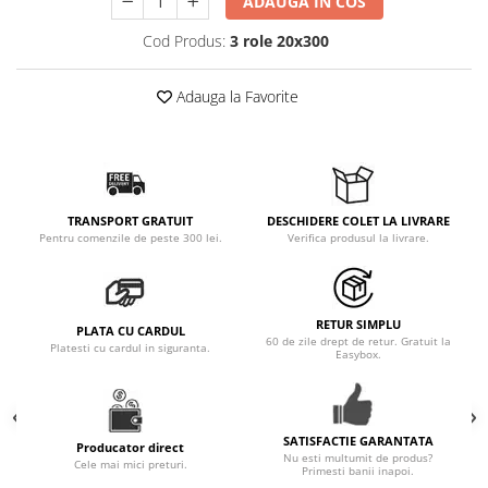
ADAUGA IN COS
Pernute bebe
Cod Produs:
3 role 20x300
Protectie pat copii
Adauga la Favorite
Scaune de masa bebe
Truse machiaj copii
TRANSPORT GRATUIT
DESCHIDERE COLET LA LIVRARE
Pentru comenzile de peste 300 lei.
Verifica produsul la livrare.
RETUR SIMPLU
PLATA CU CARDUL
60 de zile drept de retur. Gratuit la
Platesti cu cardul in siguranta.
Easybox.
SATISFACTIE GARANTATA
Producator direct
Nu esti multumit de produs?
Cele mai mici preturi.
Primesti banii inapoi.