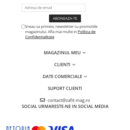
Pungile de vidat ZAFIT™:
- nu contin bisfenol A (BPA Free)
- sunt sigure pentru congelarea alimentelor, fierbere sau utilizare
in cuptorul cu microunde si previn arsurile de congelare
Vreau sa primesc newsletter cu promotiile
- sunt compatibile cu orice aparat de vidat
magazinului. Afla mai multe in
Politica de
NOTA: Pentru gatirea Sous Vide - pungile rezista la o
Confidentialitate
temperatura de 75°C, pentru o perioada de maximum 48 de
ore.
MAGAZINUL MEU
CLIENTI
DATE COMERCIALE
SUPORT CLIENTI
contact@zafit-mag.ro
SOCIAL
URMARESTE-NE IN SOCIAL MEDIA