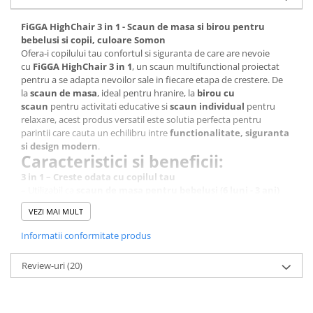
FiGGA HighChair 3 in 1 - Scaun de masa si birou pentru
bebelusi si copii, culoare Somon
Ofera-i copilului tau confortul si siguranta de care are nevoie
cu
FiGGA HighChair 3 in 1
, un scaun multifunctional proiectat
pentru a se adapta nevoilor sale in fiecare etapa de crestere. De
la
scaun de masa
, ideal pentru hranire, la
birou cu
scaun
pentru activitati educative si
scaun individual
pentru
relaxare, acest produs versatil este solutia perfecta pentru
parintii care cauta un echilibru intre
functionalitate, siguranta
si design modern
.
Caracteristici si beneficii:
3 in 1 – Creste odata cu copilul tau
– Utilizabil ca
scaun de masa pentru bebelusi (6 luni - 3 ani)
– Se transforma in
birou cu scaunel pentru copii mai mari (3 -
VEZI MAI MULT
6 ani)
– Poate fi folosit si ca
scaun individual
, perfect pentru diverse
Informatii conformitate produs
activitati
Siguranta maxima pentru linistea parintilor
Review-uri
(20)
– Dotat cu
centura de siguranta in 5 puncte
, mentinand
copilul protejat in timpul meselor
–
Bara de blocare sub tava
pentru un plus de securitate
–
Picioare anti-alunecare
, oferind stabilitate pe orice suprafata