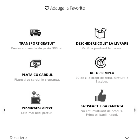
Adauga la Favorite
Pernute bebe
Protectie pat copii
Scaune de masa bebe
Truse machiaj copii
TRANSPORT GRATUIT
DESCHIDERE COLET LA LIVRARE
Pentru comenzile de peste 300 lei.
Verifica produsul la livrare.
RETUR SIMPLU
PLATA CU CARDUL
60 de zile drept de retur. Gratuit la
Platesti cu cardul in siguranta.
Easybox.
SATISFACTIE GARANTATA
Producator direct
Nu esti multumit de produs?
Cele mai mici preturi.
Primesti banii inapoi.
Descriere