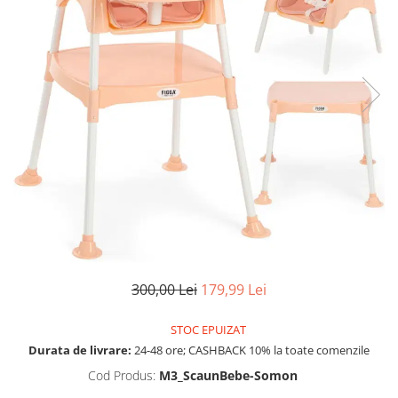
Aparate de masaj
Aparate de vidat
Benzi dublu adezive
Benzi Led
Dispozitiv indepartare papiloame
Etajere depozitare
Irigatoare bucale
Lanterne
Ochelari
Pensule machiaj
Produse copii
Aparat aerosoli
Cadite bebe
300,00 Lei
179,99 Lei
Capace WC copii & Reductoare WC
STOC EPUIZAT
Covoare copii
Durata de livrare:
24-48 ore; CASHBACK 10% la toate comenzile
Jucarii copii
Cod Produs:
M3_ScaunBebe-Somon
Patuturi bebelusi