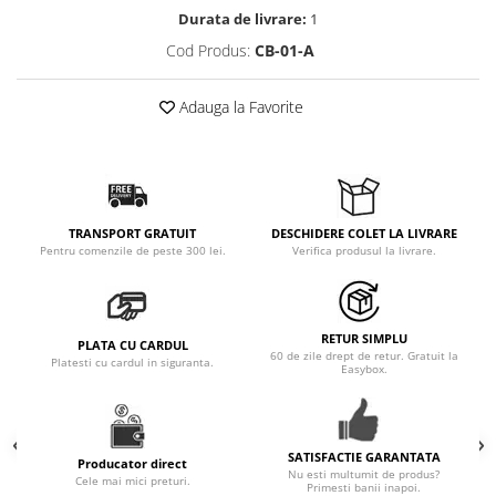
Durata de livrare:
1
Pernute bebe
Cod Produs:
CB-01-A
Protectie pat copii
Scaune de masa bebe
Adauga la Favorite
Truse machiaj copii
TRANSPORT GRATUIT
DESCHIDERE COLET LA LIVRARE
Pentru comenzile de peste 300 lei.
Verifica produsul la livrare.
RETUR SIMPLU
PLATA CU CARDUL
60 de zile drept de retur. Gratuit la
Platesti cu cardul in siguranta.
Easybox.
SATISFACTIE GARANTATA
Producator direct
Nu esti multumit de produs?
Cele mai mici preturi.
Primesti banii inapoi.