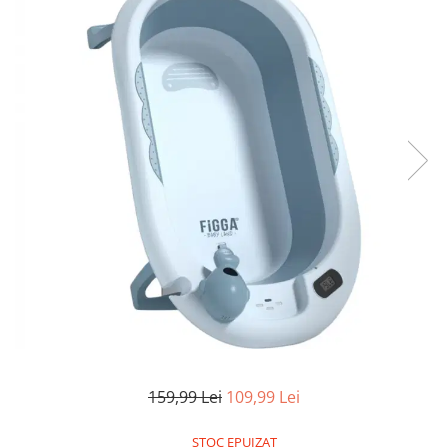
Aparate de masaj
Aparate de vidat
Benzi dublu adezive
Benzi Led
Dispozitiv indepartare papiloame
Etajere depozitare
Irigatoare bucale
Lanterne
Ochelari
Pensule machiaj
Produse copii
Aparat aerosoli
Cadite bebe
Capace WC copii & Reductoare WC
Covoare copii
159,99 Lei
109,99 Lei
Jucarii copii
STOC EPUIZAT
Patuturi bebelusi