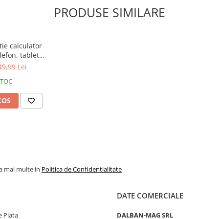
PRODUSE SIMILARE
ie calculator
efon, tableta,
, gaming, Anti-
49,99 Lei
 Anti-reflexie
STOC
oare Negru
COS
duselor electronice si de la
 sunt cunoscuti datorita:
proiectate folosind tehnologia
la mai multe in
Politica de Confidentialitate
absorbi orice lumina albastra
-o baza complet transparenta, fara
DATE COMERCIALE
isie ridicata a luminii. Mai
aza diferenta de culoare.
 Plata
DALBAN-MAG SRL