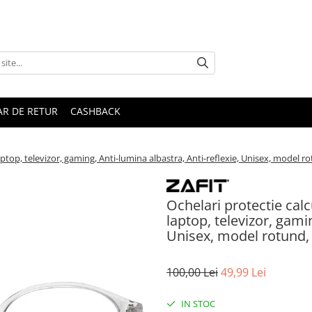
R DE RETUR
CASHBACK
laptop, televizor, gaming, Anti-lumina albastra, Anti-reflexie, Unisex, model 
Ochelari protectie calc
laptop, televizor, gami
Unisex, model rotund,
100,00 Lei
49,99 Lei
IN STOC