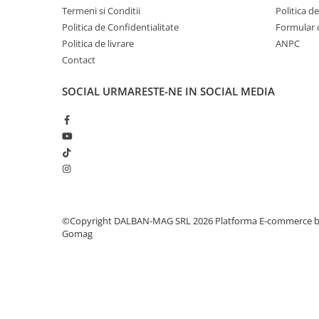
3. Protectiei UV
-- Lentilele anti raze albastre utilizeaza 
Termeni si Conditii
Politica d
substratului din SUA pentru a proteja ochii de radiatiile ul
Politica de Confidentialitate
Formular 
Politica de livrare
ANPC
Contact
SOCIAL
URMARESTE-NE IN SOCIAL MEDIA
©Copyright DALBAN-MAG SRL 2026
Platforma E-commerce 
Gomag
Beneficiile ochelarilor de protectie
ZAFIT™:
1. Minimalizarea durerilor de cap -
Suferiti dureri de ca
unui ecran ecran? Ochelarii de blocare a luminii albastre Z
sanatatea prin blocarea luminii albastre daunatoare, lasand