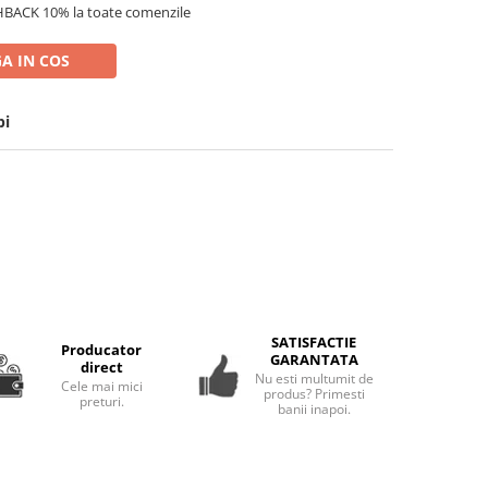
HBACK 10% la toate comenzile
A IN COS
bi
SATISFACTIE
Producator
GARANTATA
direct
Nu esti multumit de
Cele mai mici
produs? Primesti
preturi.
banii inapoi.