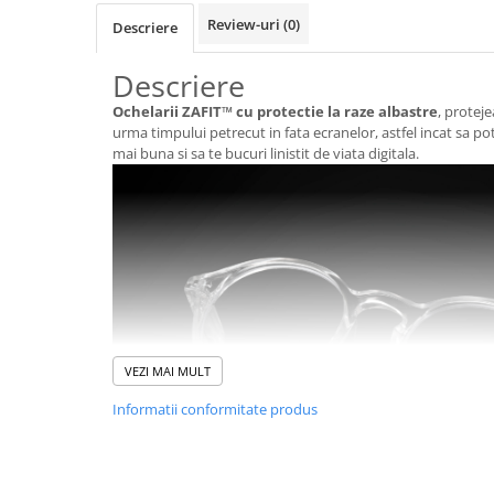
Review-uri
(0)
Descriere
Pernute bebe
Protectie pat copii
Descriere
Scaune de masa bebe
Ochelarii ZAFIT™ cu protectie la raze albastre
, protej
Truse machiaj copii
urma timpului petrecut in fata ecranelor, astfel incat sa pot
mai buna si sa te bucuri linistit de viata digitala.
VEZI MAI MULT
Informatii conformitate produs