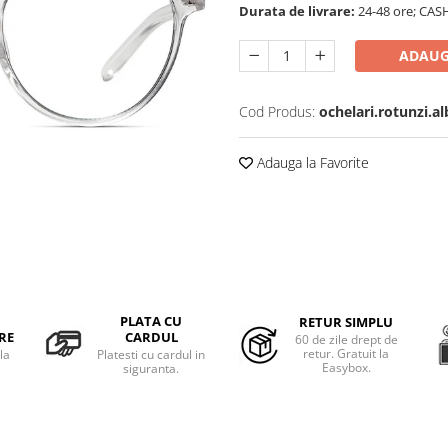
Durata de livrare:
24-48 ore; CAS
ADAUG
Cod Produs:
ochelari.rotunzi.al
Adauga la Favorite
PLATA CU
RETUR SIMPLU
RE
CARDUL
60 de zile drept de
retur. Gratuit la
la
Platesti cu cardul in
Easybox.
siguranta.