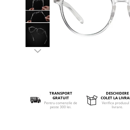
Aparate de masaj
Aparate de vidat
Benzi dublu adezive
Benzi Led
Dispozitiv indepartare papiloame
Etajere depozitare
Irigatoare bucale
Lanterne
Ochelari
Pensule machiaj
Produse copii
Aparat aerosoli
Cadite bebe
TRANSPORT
DESCHIDERE
GRATUIT
COLET LA LIVRA
Capace WC copii & Reductoare WC
Pentru comenzile de
Verifica produsul 
peste 300 lei.
livrare.
Covoare copii
Jucarii copii
Patuturi bebelusi