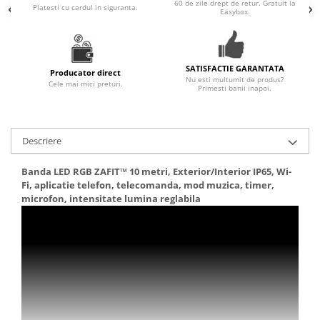
60 de zile drept de retur. Gratuit la
Platesti cu cardul in siguranta.
Easybox.
SATISFACTIE GARANTATA
Producator direct
Nu esti multumit de produs?
Cele mai mici preturi.
Primesti banii inapoi.
Descriere
Banda LED RGB ZAFIT™ 10 metri, Exterior/Interior IP65, Wi-
Fi, aplicatie telefon, telecomanda, mod muzica, timer,
microfon, intensitate lumina reglabila