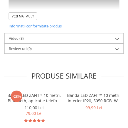
VEZI MAI MULT
Informatii conformitate produs
Video
(3)
Poate fi conectata in serie dar si in paralel
Review-uri
(0)
Numar surse iluminare: 60 de leduri/metru
PRODUSE SIMILARE
Banda LED ZAFIT™ 10 metri,
Banda LED ZAFIT™ 10 metri,
-28%
Bluetooth, aplicatie telefon,
Interior IP20, 5050 RGB, Wi-
telecomanda, mod muzica,
Fi, aplicatie telefon,
110,00 Lei
99,99 Lei
timer, microfon, intensitate
telecomanda, mod muzica,
79,00 Lei
lumina reglabila, Interior,
timer, microfon, intensitate
IP20, 5050 RGB, autoadeziva
lumina reglabila