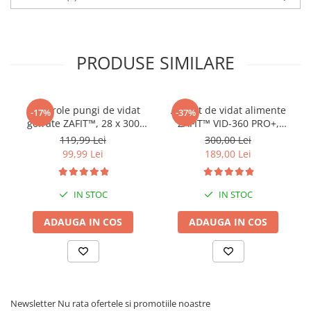
PRODUSE SIMILARE
Set 8 role pungi de vidat
Aparat de vidat alimente
-17%
-37%
gofrate ZAFIT™, 28 x 300
ZAFIT™ VID-360 PRO+,
cm, pentru aparat de vidat
Furtun vidare sticle si
119,99 Lei
300,00 Lei
alimente, reutilizabile,
caserole, 30 cm bara de
99,99 Lei
189,00 Lei
rezistente, sous vide,
lipire, 5 pungi incluse,
lavabile in masina de
Negru/Inox
spalat, fara BPA,
IN STOC
IN STOC
transparent
ADAUGA IN COS
ADAUGA IN COS
Newsletter
Nu rata ofertele si promotiile noastre