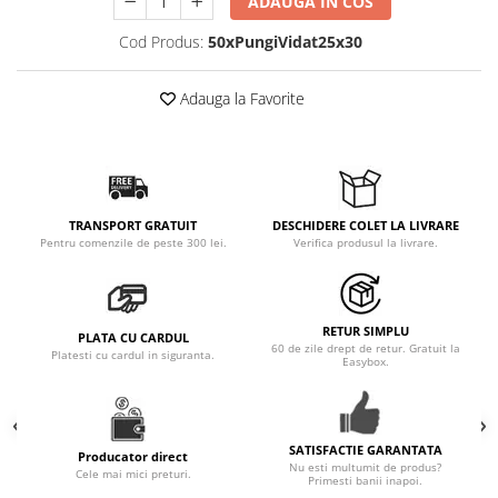
ADAUGA IN COS
Cod Produs:
50xPungiVidat25x30
Adauga la Favorite
TRANSPORT GRATUIT
DESCHIDERE COLET LA LIVRARE
Pentru comenzile de peste 300 lei.
Verifica produsul la livrare.
RETUR SIMPLU
PLATA CU CARDUL
60 de zile drept de retur. Gratuit la
Platesti cu cardul in siguranta.
Easybox.
SATISFACTIE GARANTATA
Producator direct
Nu esti multumit de produs?
Cele mai mici preturi.
Primesti banii inapoi.