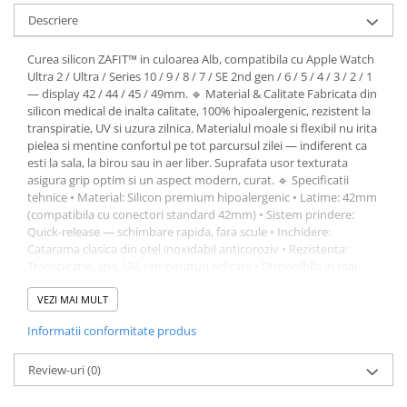
Descriere
Curea silicon ZAFIT™ in culoarea Alb, compatibila cu Apple Watch
Ultra 2 / Ultra / Series 10 / 9 / 8 / 7 / SE 2nd gen / 6 / 5 / 4 / 3 / 2 / 1
— display 42 / 44 / 45 / 49mm. 🔹 Material & Calitate Fabricata din
silicon medical de inalta calitate, 100% hipoalergenic, rezistent la
transpiratie, UV si uzura zilnica. Materialul moale si flexibil nu irita
pielea si mentine confortul pe tot parcursul zilei — indiferent ca
esti la sala, la birou sau in aer liber. Suprafata usor texturata
asigura grip optim si un aspect modern, curat. 🔹 Specificatii
tehnice • Material: Silicon premium hipoalergenic • Latime: 42mm
(compatibila cu conectori standard 42mm) • Sistem prindere:
Quick-release — schimbare rapida, fara scule • Inchidere:
Catarama clasica din otel inoxidabil anticoroziv • Rezistenta:
Transpiratie, apa, UV, temperaturi ridicate • Disponibila in mai
multe marimi de incheietura 🔹 Design & Confort Proiectata cu o
geometrie ergonomica care se mulaza natural pe incheietura
VEZI MAI MULT
mainii, eliminand presiunea punctelor de contact si permitand
Informatii conformitate produs
ventilatia pielii. Gama variata de culori o face potrivita pentru
orice ocazie — sport, casual sau business. 🔹 Instalare rapida
Sistemul quick-release permite montarea si demontarea in mai
Review-uri
(0)
putin de 10 secunde, fara scule. Compatibila cu conectorii
standard 42mm ai smartwatch-urilor suportate.