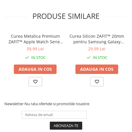
PRODUSE SIMILARE
Curea Metalica Premium
Curea Silicon ZAFIT™ 20mm
ZAFIT™ Apple Watch Series
pentru Samsung Galaxy
10/9/8/7/SE2 si mai vechi,
Watch 7/6/5/4/Active 2,
39,99 Lei
29,99 Lei
display 38mm, Roz Auriu.
Huawei Watch GT 2/3/4,
IN STOC
IN STOC
Garmin Vivoactive, Amazfit
GTS si orice ceas 20mm,
ADAUGA IN COS
ADAUGA IN COS
Rosu.
Newsletter
Nu rata ofertele si promotiile noastre