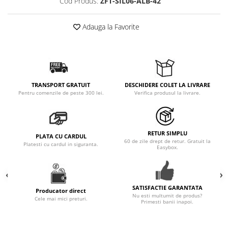
Cod Produs:
ZFT-SIL06-ALB-42
Adauga la Favorite
TRANSPORT GRATUIT
DESCHIDERE COLET LA LIVRARE
Pentru comenzile de peste 300 lei.
Verifica produsul la livrare.
RETUR SIMPLU
PLATA CU CARDUL
60 de zile drept de retur. Gratuit la
Platesti cu cardul in siguranta.
Easybox.
SATISFACTIE GARANTATA
Producator direct
Nu esti multumit de produs?
Cele mai mici preturi.
Primesti banii inapoi.