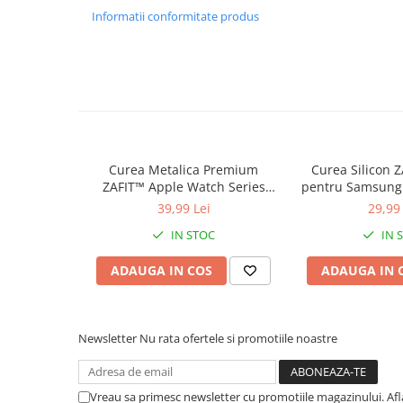
incheietura 🔹 Design & Confort Proiectata cu o geometri
Informatii conformitate produs
natural pe incheietura mainii, eliminand presiunea puncte
ventilatia pielii. Gama variata de culori o face potrivita pe
sau business. 🔹 Instalare rapida Sistemul quick-release 
in mai putin de 10 secunde, fara scule. Compatibila cu con
smartwatch-urilor suportate.
Curea Metalica Premium
Curea Silicon
ZAFIT™ Apple Watch Series
pentru Samsung
10/9/8/7/SE2 si mai vechi,
7/6/5/4/Active 2
39,99 Lei
29,99 
display 38mm, Roz Auriu.
GT 2/3/4, Garmi
IN STOC
IN 
Amazfit GTS si
20mm, 
ADAUGA IN COS
ADAUGA IN 
Newsletter
Nu rata ofertele si promotiile noastre
Vreau sa primesc newsletter cu promotiile magazinului. Af