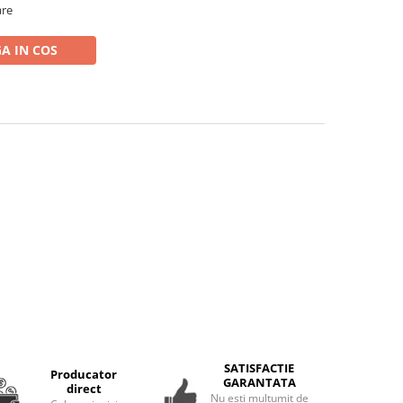
are
A IN COS
SATISFACTIE
Producator
GARANTATA
direct
Nu esti multumit de