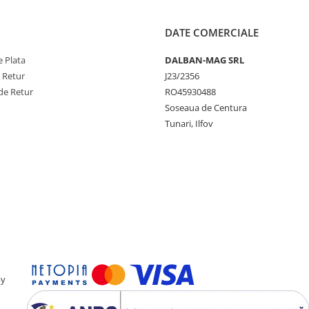
DATE COMERCIALE
 Plata
DALBAN-MAG SRL
e Retur
J23/2356
de Retur
RO45930488
Soseaua de Centura
Tunari, Ilfov
by