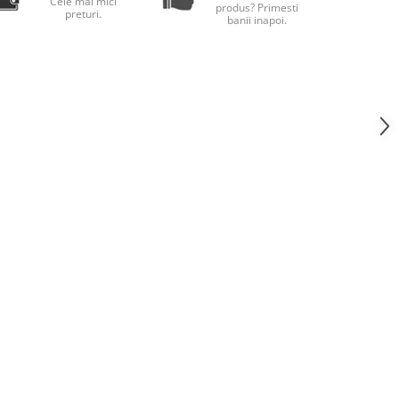
Cele mai mici
produs? Primesti
preturi.
banii inapoi.