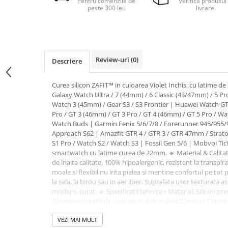
Pentru comenzile de
Verifica produsul 
peste 300 lei.
livrare.
Pernute bebe
Protectie pat copii
Scaune de masa bebe
Review-uri
(0)
Truse machiaj copii
Descriere
Curea silicon ZAFIT™ in culoarea Violet Inchis, cu latime
Galaxy Watch Ultra / 7 (44mm) / 6 Classic (43/47mm) / 5 Pr
Watch 3 (45mm) / Gear S3 / S3 Frontier | Huawei Watch GT
Pro / GT 3 (46mm) / GT 3 Pro / GT 4 (46mm) / GT 5 Pro / Wa
Watch Buds | Garmin Fenix 5/6/7/8 / Forerunner 945/955/9
Approach S62 | Amazfit GTR 4 / GTR 3 / GTR 47mm / Strato
S1 Pro / Watch S2 / Watch S3 | Fossil Gen 5/6 | Mobvoi Tic
smartwatch cu latime curea de 22mm. 🔹 Material & Calitate
de inalta calitate, 100% hipoalergenic, rezistent la transpirat
moale si flexibil nu irita pielea si mentine confortul pe tot p
la sala, la birou sau in aer liber. Suprafata usor texturata a
modern, curat. 🔹 Specificatii tehnice • Material: Silicon p
22mm (compatibila cu conectori standard 22mm) • Sistem 
schimbare rapida, fara scule • Inchidere: Catarama clasica d
Rezistenta: Transpiratie, apa, UV, temperaturi ridicate • D
VEZI MAI MULT