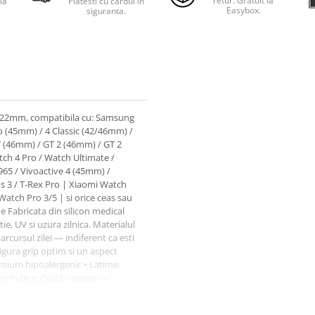
retur. Gratuit la
la
Platesti cu cardul in
Easybox.
siguranta.
 de 22mm, compatibila cu: Samsung
o (45mm) / 4 Classic (42/46mm) /
 (46mm) / GT 2 (46mm) / GT 2
tch 4 Pro / Watch Ultimate /
65 / Vivoactive 4 (45mm) /
s 3 / T-Rex Pro | Xiaomi Watch
Watch Pro 3/5 | si orice ceas sau
 Fabricata din silicon medical
ie, UV si uzura zilnica. Materialul
arcursul zilei — indiferent ca esti
sigura grip optim si un aspect
remium hipoalergenic • Latime:
prindere: Quick-release —
in otel inoxidabil anticoroziv •
isponibila in mai multe marimi de