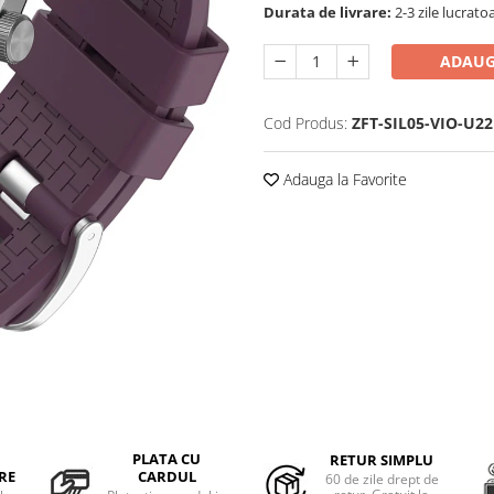
Durata de livrare:
2-3 zile lucrato
ADAUG
Cod Produs:
ZFT-SIL05-VIO-U22
Adauga la Favorite
PLATA CU
RETUR SIMPLU
RE
CARDUL
60 de zile drept de