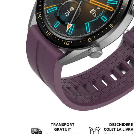
Aparate de masaj
Aparate de vidat
Benzi dublu adezive
Benzi Led
Dispozitiv indepartare papiloame
Etajere depozitare
Irigatoare bucale
Lanterne
Ochelari
Pensule machiaj
Produse copii
Aparat aerosoli
Cadite bebe
Capace WC copii & Reductoare WC
Covoare copii
Jucarii copii
TRANSPORT
DESCHIDERE
GRATUIT
COLET LA LIVRA
Patuturi bebelusi