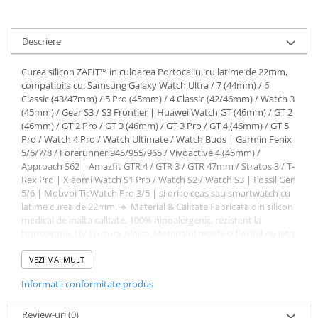
Descriere
Curea silicon ZAFIT™ in culoarea Portocaliu, cu latime de 22mm,
compatibila cu: Samsung Galaxy Watch Ultra / 7 (44mm) / 6
Classic (43/47mm) / 5 Pro (45mm) / 4 Classic (42/46mm) / Watch 3
(45mm) / Gear S3 / S3 Frontier | Huawei Watch GT (46mm) / GT 2
(46mm) / GT 2 Pro / GT 3 (46mm) / GT 3 Pro / GT 4 (46mm) / GT 5
Pro / Watch 4 Pro / Watch Ultimate / Watch Buds | Garmin Fenix
5/6/7/8 / Forerunner 945/955/965 / Vivoactive 4 (45mm) /
Approach S62 | Amazfit GTR 4 / GTR 3 / GTR 47mm / Stratos 3 / T-
Rex Pro | Xiaomi Watch S1 Pro / Watch S2 / Watch S3 | Fossil Gen
5/6 | Mobvoi TicWatch Pro 3/5 | si orice ceas sau smartwatch cu
latime curea de 22mm. 🔹 Material & Calitate Fabricata din silicon
medical de inalta calitate, 100% hipoalergenic, rezistent la
transpiratie, UV si uzura zilnica. Materialul moale si flexibil nu irita
pielea si mentine confortul pe tot parcursul zilei — indiferent ca
esti la sala, la birou sau in aer liber. Suprafata usor texturata
VEZI MAI MULT
asigura grip optim si un aspect modern, curat. 🔹 Specificatii
Informatii conformitate produs
tehnice • Material: Silicon premium hipoalergenic • Latime: 22mm
(compatibila cu conectori standard 22mm) • Sistem prindere:
Quick-release — schimbare rapida, fara scule • Inchidere:
Review-uri
(0)