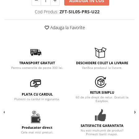
ADAUGA IN COS
Cod Produs:
ZFT-SIL05-PRS-U22
Adauga la Favorite
TRANSPORT GRATUIT
DESCHIDERE COLET LA LIVRARE
Pentru comenzile de peste 300 lei.
Verifica produsul la livrare.
RETUR SIMPLU
PLATA CU CARDUL
60 de zile drept de retur. Gratuit la
Platesti cu cardul in siguranta.
Easybox.
SATISFACTIE GARANTATA
Producator direct
Nu esti multumit de produs?
Cele mai mici preturi.
Primesti banii inapoi.