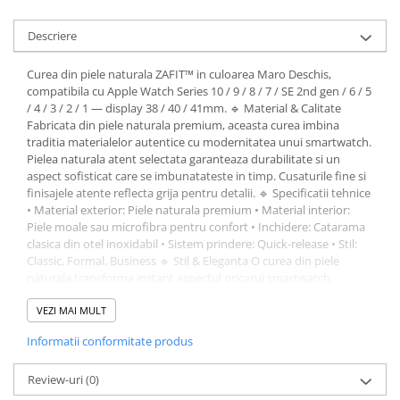
Descriere
Curea din piele naturala ZAFIT™ in culoarea Maro Deschis,
compatibila cu Apple Watch Series 10 / 9 / 8 / 7 / SE 2nd gen / 6 / 5
/ 4 / 3 / 2 / 1 — display 38 / 40 / 41mm. 🔹 Material & Calitate
Fabricata din piele naturala premium, aceasta curea imbina
traditia materialelor autentice cu modernitatea unui smartwatch.
Pielea naturala atent selectata garanteaza durabilitate si un
aspect sofisticat care se imbunatateste in timp. Cusaturile fine si
finisajele atente reflecta grija pentru detalii. 🔹 Specificatii tehnice
• Material exterior: Piele naturala premium • Material interior:
Piele moale sau microfibra pentru confort • Inchidere: Catarama
clasica din otel inoxidabil • Sistem prindere: Quick-release • Stil:
Classic, Formal, Business 🔹 Stil & Eleganta O curea din piele
naturala transforma instant aspectul oricarui smartwatch,
adaugand eleganță si caracter. Perfecta pentru mediul de afaceri,
evenimente sau pur si simplu pentru cei care apreciaza
VEZI MAI MULT
materialele autentice. 🔹 Instalare Sistem quick-release pentru
Informatii conformitate produs
montare/demontare rapida. Compatibila cu cataramele standard
ale dispozitivelor suportate.
Review-uri
(0)