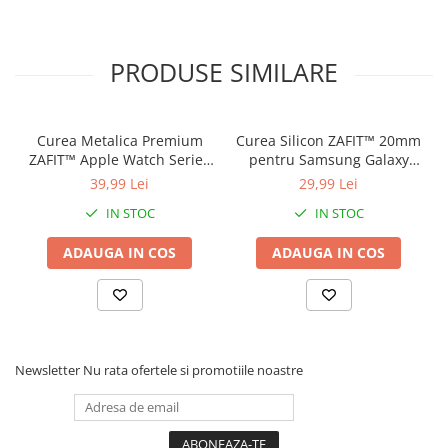
PRODUSE SIMILARE
Curea Metalica Premium
Curea Silicon ZAFIT™ 20mm
ZAFIT™ Apple Watch Series
pentru Samsung Galaxy
10/9/8/7/SE2 si mai vechi,
Watch 7/6/5/4/Active 2,
39,99 Lei
29,99 Lei
display 38mm, Roz Auriu.
Huawei Watch GT 2/3/4,
IN STOC
IN STOC
Garmin Vivoactive, Amazfit
GTS si orice ceas 20mm,
ADAUGA IN COS
ADAUGA IN COS
Rosu.
Newsletter
Nu rata ofertele si promotiile noastre