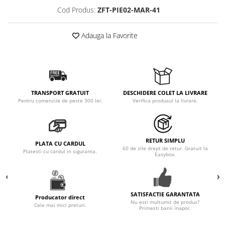
Cod Produs:
ZFT-PIE02-MAR-41
Adauga la Favorite
TRANSPORT GRATUIT
DESCHIDERE COLET LA LIVRARE
Pentru comenzile de peste 300 lei.
Verifica produsul la livrare.
RETUR SIMPLU
PLATA CU CARDUL
60 de zile drept de retur. Gratuit la
Platesti cu cardul in siguranta.
Easybox.
SATISFACTIE GARANTATA
Producator direct
Nu esti multumit de produs?
Cele mai mici preturi.
Primesti banii inapoi.