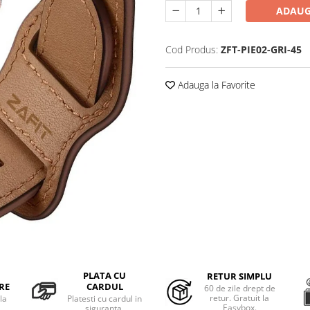
ADAUG
Cod Produs:
ZFT-PIE02-GRI-45
Adauga la Favorite
PLATA CU
RETUR SIMPLU
RE
CARDUL
60 de zile drept de
retur. Gratuit la
la
Platesti cu cardul in
Easybox.
siguranta.