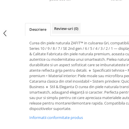
Pernute bebe
Protectie pat copii
Scaune de masa bebe
Review-uri
(0)
Descriere
Truse machiaj copii
Curea din piele naturala ZAFIT™ in culoarea Gri, compatibila
Series 10 / 9 / 8 / 7 / SE 2nd gen / 6 / 5 / 4 / 3 / 2 / 1 — dis
& Calitate Fabricata din piele naturala premium, aceasta cu
autentice cu modernitatea unui smartwatch. Pielea natura
durabilitate si un aspect sofisticat care se imbunatateste in 
atente reflecta grija pentru detalii. 🔹 Specificatii tehnice •
premium • Material interior: Piele moale sau microfibra pen
Catarama clasica din otel inoxidabil • Sistem prindere: Quick-
Business 🔹 Stil & Eleganta O curea din piele naturala tran
smartwatch, adaugand eleganță si caracter. Perfecta pentr
sau pur si simplu pentru cei care apreciaza materialele aute
release pentru montare/demontare rapida. Compatibila cu
dispozitivelor suportate.
Informatii conformitate produs