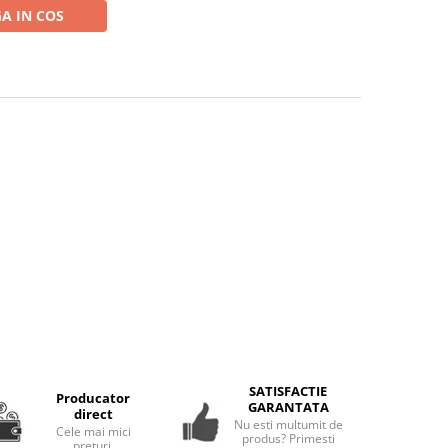
A IN COS
SATISFACTIE
Producator
GARANTATA
direct
Nu esti multumit de
Cele mai mici
produs? Primesti
preturi.