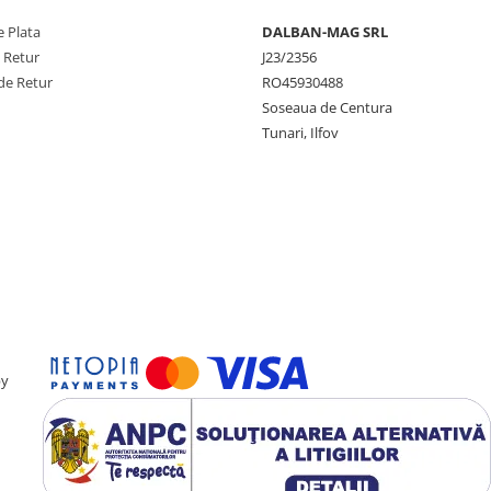
 Plata
DALBAN-MAG SRL
e Retur
J23/2356
de Retur
RO45930488
Soseaua de Centura
Tunari, Ilfov
by