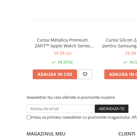
Curea Metalica Premium
Curea Silicon
ZAFIT™ Apple Watch Series
pentru Samsung
10/9/8/7/SE2 si mai vechi,
7/6/5/4/Active 2
39,99 Lei
29,99 
display 38mm, Roz Auriu.
GT 2/3/4, Garmi
IN STOC
IN 
Amazfit GTS si
20mm, 
ADAUGA IN COS
ADAUGA IN 
Newsletter
Nu rata ofertele si promotiile noastre
Vreau sa primesc newsletter cu promotiile magazinului. Af
MAGAZINUL MEU
CLIENTI