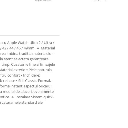
 cu Apple Watch Ultra 2 / Ultra /
play 42 / 44 / 45 / 49mm. 🔹 Material
rea imbina traditia materialelor
la atent selectata garanteaza
timp. Cusaturile fine si finisajele
 Material exterior: Piele naturala
tru confort • Inchidere:
release • Stil: Classic, Formal,
sforma instant aspectul oricarui
u mediul de afaceri, evenimente
ntice. 🔹 Instalare Sistem quick-
 cataramele standard ale