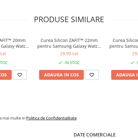
PRODUSE SIMILARE
 ZAFIT™ 20mm
Curea Silicon ZAFIT™ 22mm
Curea Silic
 Galaxy Watch
pentru Samsung Galaxy Watch
pentru Samsu
, Huawei Watch
Ultra/7/6 Classic/5 Pro, Huawei
7/6/5/4/Activ
Lei
29,99 Lei
29
n Vivoactive,
Watch GT/GT3/GT4 Pro, Garmin
GT 2/3/4, Ga
STOC
IN STOC
 orice ceas
Fenix, Amazfit GTR si orice ceas
Amazfit GT
Rosu.
22mm, Alb.
20mm, 
COS
ADAUGA IN COS
ADAUGA I
la mai multe in
Politica de Confidentialitate
DATE COMERCIALE