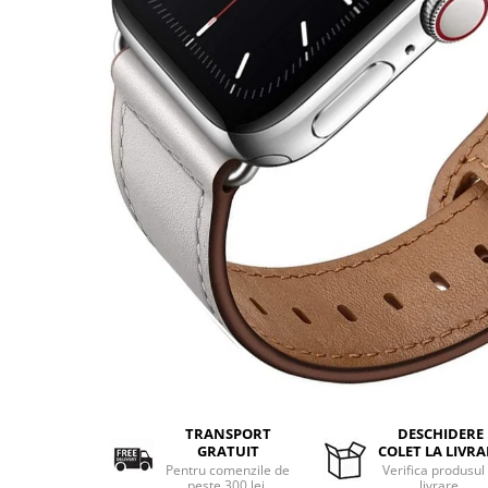
Aparate de masaj
Aparate de vidat
Benzi dublu adezive
Benzi Led
Dispozitiv indepartare papiloame
Etajere depozitare
Irigatoare bucale
Lanterne
Ochelari
Pensule machiaj
Produse copii
Aparat aerosoli
Cadite bebe
Capace WC copii & Reductoare WC
Covoare copii
TRANSPORT
DESCHIDERE
Jucarii copii
GRATUIT
COLET LA LIVRA
Pentru comenzile de
Verifica produsul 
Patuturi bebelusi
peste 300 lei.
livrare.