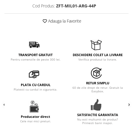
Cod Produs:
ZFT-MIL01-ARG-44P
Adauga la Favorite
TRANSPORT GRATUIT
DESCHIDERE COLET LA LIVRARE
Pentru comenzile de peste 300 lei.
Verifica produsul la livrare.
RETUR SIMPLU
PLATA CU CARDUL
60 de zile drept de retur. Gratuit la
Platesti cu cardul in siguranta.
Easybox.
SATISFACTIE GARANTATA
Producator direct
Nu esti multumit de produs?
Cele mai mici preturi.
Primesti banii inapoi.