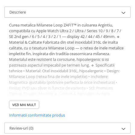
Descriere
Curea metalica Milanese Loop ZAFIT™ in culoarea Argintiu,
compatibila cu Apple Watch Ultra 2 / Ultra / Series 10 / 9 / 8 / 7 /
SE 2nd gen / 6 / 5 / 4 / 3 / 2 / 1 — display 42 / 44 / 45 / 49mm. 🔹
Material & Calitate Fabricata din otel inoxidabil 316L de inalta
calitate, cu o tesatura Milanese Loop — o retea de inele metalice
impletite fin, inspirata din traditia ceasornicara milaneza.
Materialul este rezistent la coroziune, hipoalergenic si isi
pastreaza aspectul impecabil pe termen lung. 🔹 Specificatii
tehnice • Material: Otel inoxidabil 316L, hipoalergenic • Design:
Milanese Loop (retea fina de inele impletite) • Inchidere:
Magnetica ajustabila (potrivire perfecta la orice incheietura) •
Finisaj: PVD sau silver in functie de varianta • Stil: Premium,
Formal, Elegant, Modern 🔹 Confort & Ajustabilitate Spre
deosebire de curelele cu gauri fixe, inchiderea magnetica
Milanese permite ajustarea perfecta la orice marime a incheieturii
VEZI MAI MULT
— fara compromisuri la confort sau stil. Tesatura fina de inele
Informatii conformitate produs
metalice se mulaza usor pe piele fara a o irita. 🔹 Instalare Quick-
release pentru montare rapida. Inchidere magnetica pentru
ajustare instantanee.
Review-uri
(0)