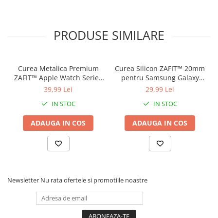
PRODUSE SIMILARE
Curea Metalica Premium
Curea Silicon ZAFIT™ 20mm
ZAFIT™ Apple Watch Series
pentru Samsung Galaxy
10/9/8/7/SE2 si mai vechi,
Watch 7/6/5/4/Active 2,
39,99 Lei
29,99 Lei
display 38mm, Roz Auriu.
Huawei Watch GT 2/3/4,
IN STOC
IN STOC
Garmin Vivoactive, Amazfit
GTS si orice ceas 20mm,
ADAUGA IN COS
ADAUGA IN COS
Rosu.
Newsletter
Nu rata ofertele si promotiile noastre