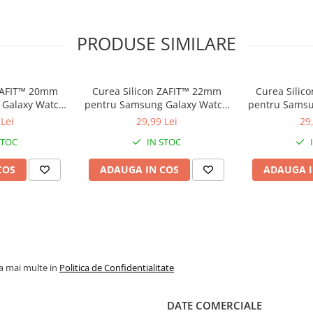
PRODUSE SIMILARE
 ZAFIT™ 20mm
Curea Silicon ZAFIT™ 22mm
Curea Silic
 Galaxy Watch
pentru Samsung Galaxy Watch
pentru Samsu
, Huawei Watch
Ultra/7/6 Classic/5 Pro, Huawei
7/6/5/4/Activ
Lei
29,99 Lei
29
n Vivoactive,
Watch GT/GT3/GT4 Pro, Garmin
GT 2/3/4, Ga
STOC
IN STOC
 orice ceas
Fenix, Amazfit GTR si orice ceas
Amazfit GT
Rosu.
22mm, Alb.
20mm, 
COS
ADAUGA IN COS
ADAUGA I
la mai multe in
Politica de Confidentialitate
DATE COMERCIALE