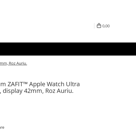
0,00
2mm, Roz Auriu.
um ZAFIT™ Apple Watch Ultra
7, display 42mm, Roz Auriu.
are