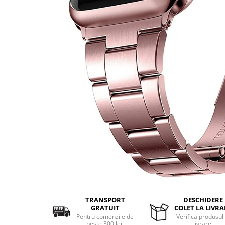
Aparate de masaj
Aparate de vidat
Benzi dublu adezive
Benzi Led
Dispozitiv indepartare papiloame
Etajere depozitare
Irigatoare bucale
Lanterne
Ochelari
Pensule machiaj
Produse copii
Aparat aerosoli
Cadite bebe
Capace WC copii & Reductoare WC
Covoare copii
TRANSPORT
DESCHIDERE
Jucarii copii
GRATUIT
COLET LA LIVRA
Pentru comenzile de
Verifica produsul 
Patuturi bebelusi
peste 300 lei.
livrare.