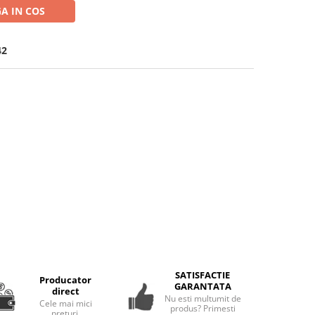
A IN COS
42
SATISFACTIE
Producator
GARANTATA
direct
Nu esti multumit de
Cele mai mici
produs? Primesti
preturi.