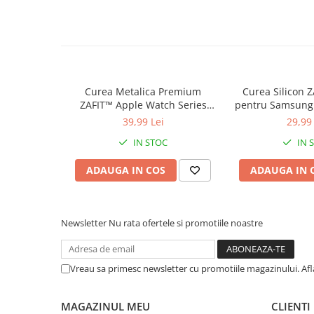
Curea Metalica Premium
Curea Silicon
ZAFIT™ Apple Watch Series
pentru Samsung
10/9/8/7/SE2 si mai vechi,
7/6/5/4/Active 2
39,99 Lei
29,99 
display 38mm, Roz Auriu.
GT 2/3/4, Garmi
IN STOC
IN 
Amazfit GTS si
20mm, 
ADAUGA IN COS
ADAUGA IN 
Newsletter
Nu rata ofertele si promotiile noastre
Vreau sa primesc newsletter cu promotiile magazinului. Af
MAGAZINUL MEU
CLIENTI