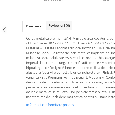
Pernute bebe
Protectie pat copii
Scaune de masa bebe
Review-uri
(0)
Descriere
Truse machiaj copii
Curea metalica premium ZAFIT™ in culoarea Roz Auriu, com
/ Ultra / Series 10 / 9 / 8 / 7 / SE 2nd gen / 6 / 5 / 4 / 3 / 2 /
Material & Calitate Fabricata din otel inoxidabil 316L de inal
Milanese Loop — o retea de inele metalice impletite fin, ins
milaneza. Materialul este rezistent la coroziune, hipoalergen
impecabil pe termen lung. 🔹 Specificatii tehnice • Material:
hipoalergenic • Design: Milanese Loop (retea fina de inele 
ajustabila (potrivire perfecta la orice incheietura) • Finisaj:
varianta • Stil: Premium, Formal, Elegant, Modern 🔹 Confor
deosebire de curelele cu gauri fixe, inchiderea magnetica 
perfecta la orice marime a incheieturii — fara compromisuri 
de inele metalice se mulaza usor pe piele fara a o irita. 🔹 
montare rapida. Inchidere magnetica pentru ajustare inst
Informatii conformitate produs