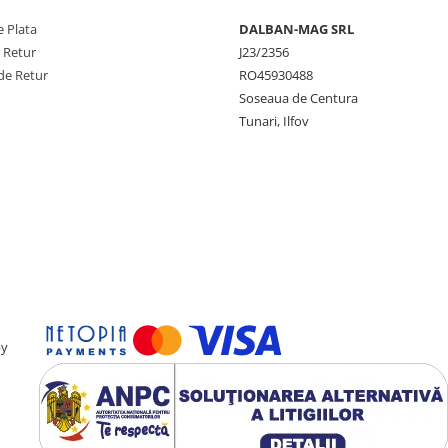
 Plata
DALBAN-MAG SRL
e Retur
J23/2356
de Retur
RO45930488
Soseaua de Centura
Tunari, Ilfov
by