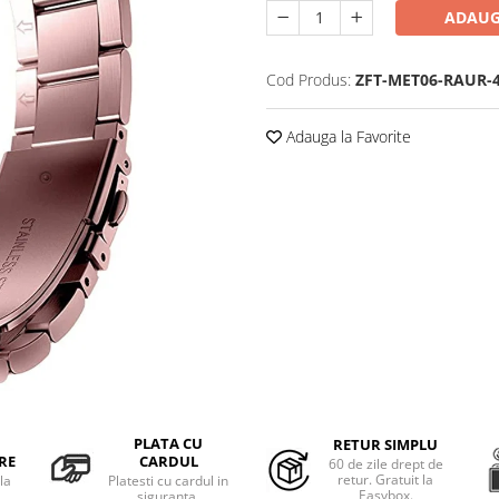
ADAUG
Cod Produs:
ZFT-MET06-RAUR-
Adauga la Favorite
PLATA CU
RETUR SIMPLU
RE
CARDUL
60 de zile drept de
retur. Gratuit la
la
Platesti cu cardul in
Easybox.
siguranta.