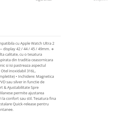
patibila cu Apple Watch Ultra 2
 1 — display 42 / 44 / 45 / 49mm. 🔹
ta calitate, cu o tesatura
pirata din traditia ceasornicara
ic si isi pastreaza aspectul
 Otel inoxidabil 316L,
impletite) • Inchidere: Magnetica
 PVD sau silver in functie de
t & Ajustabilitate Spre
Milanese permite ajustarea
la confort sau stil. Tesatura fina
Instalare Quick-release pentru
antanee.