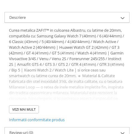
Descriere
Curea metalica ZAFIT™ in culoarea Albastru, cu latime de 20mm,
compatibila cu: Samsung Galaxy Watch 7 (40mm) / 6 (40/44mm) /
6 Classic (43mm) / 5 (40/44mm) / 4 (40/44mm) / Watch Active /
Watch Active 2 (40/44mm) | Huawei Watch GT 2 (42mm) / GT 3
(42mm) / GT 4 (41mm) / GT 5 (41mm) / Watch 4 (41mm) | Garmin
Vivoactive 3/4S / Venu / Venu 2S / Forerunner 245/255 / Instinct
2S | Amazfit GTS 4 / GTS 3 / GTS 2 / GTR 4 (41mm) / GTR 3 (41mm)
/ Bip 5 | Xiaomi Watch 2 / Watch Lite | si orice ceas sau
smartwatch cu latime curea de 20mm. 🔹 Material & Calitate
Fabricata din otel inoxidabil 316L de inalta calitate, cu o tesatura
Milanese Loop — o retea de inele metalice impletite fin, inspirata
din traditia ceasornicara milaneza. Materialul este rezistent la
coroziune, hipoalergenic si isi pastreaza aspectul impecabil pe
termen lung. 🔹 Specificatii tehnice • Material: Otel inoxidabil
316L, hipoalergenic • Design: Milanese Loop (retea fina de inele
VEZI MAI MULT
impletite) • Inchidere: Magnetica ajustabila (potrivire perfecta la
Informatii conformitate produs
orice incheietura) • Finisaj: PVD sau silver in functie de varianta •
Stil: Premium, Formal, Elegant, Modern 🔹 Confort &
Ajustabilitate Spre deosebire de curelele cu gauri fixe, inchiderea
Review-uri
(0)