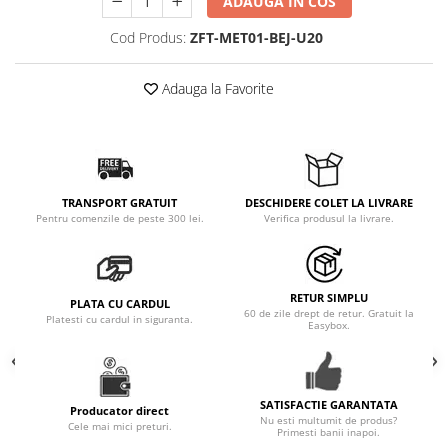
ADAUGA IN COS
Cod Produs:
ZFT-MET01-BEJ-U20
Adauga la Favorite
TRANSPORT GRATUIT
DESCHIDERE COLET LA LIVRARE
Pentru comenzile de peste 300 lei.
Verifica produsul la livrare.
RETUR SIMPLU
PLATA CU CARDUL
60 de zile drept de retur. Gratuit la
Platesti cu cardul in siguranta.
Easybox.
SATISFACTIE GARANTATA
Producator direct
Nu esti multumit de produs?
Cele mai mici preturi.
Primesti banii inapoi.