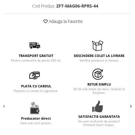
Cod Produs:
ZFT-MAG06-RPRS-44
Adauga la Favorite
TRANSPORT GRATUIT
DESCHIDERE COLET LA LIVRARE
Pentru comenzile de peste 300 lei.
Verifica produsul la livrare.
RETUR SIMPLU
PLATA CU CARDUL
60 de zile drept de retur. Gratuit la
Platesti cu cardul in siguranta.
Easybox.
SATISFACTIE GARANTATA
Producator direct
Nu esti multumit de produs?
Cele mai mici preturi.
Primesti banii inapoi.