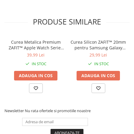
Inchidere magnetica pentru confort si eleganta in purtarea
zilnica.
PRODUSE SIMILARE
Curea Metalica Premium
Curea Silicon ZAFIT™ 20mm
ZAFIT™ Apple Watch Series
pentru Samsung Galaxy
10/9/8/7/SE2 si mai vechi,
Watch 7/6/5/4/Active 2,
39,99 Lei
29,99 Lei
display 38mm, Roz Auriu.
Huawei Watch GT 2/3/4,
IN STOC
IN STOC
Garmin Vivoactive, Amazfit
GTS si orice ceas 20mm,
ADAUGA IN COS
ADAUGA IN COS
Rosu.
Newsletter
Nu rata ofertele si promotiile noastre