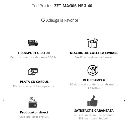
Cod Produs:
ZFT-MAG06-NEG-40
Adauga la Favorite
TRANSPORT GRATUIT
DESCHIDERE COLET LA LIVRARE
Pentru comenzile de peste 300 lei.
Verifica produsul la livrare.
RETUR SIMPLU
PLATA CU CARDUL
60 de zile drept de retur. Gratuit la
Platesti cu cardul in siguranta.
Easybox.
SATISFACTIE GARANTATA
Producator direct
Nu esti multumit de produs?
Cele mai mici preturi.
Primesti banii inapoi.