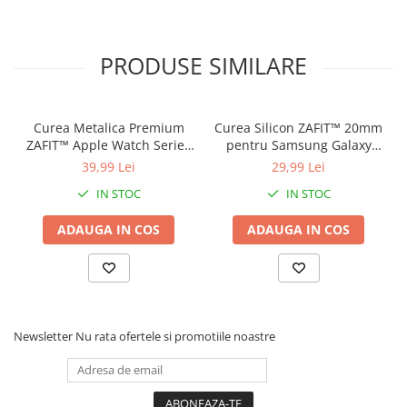
eleganta in purtarea zilnica.
PRODUSE SIMILARE
Curea Metalica Premium
Curea Silicon ZAFIT™ 20mm
ZAFIT™ Apple Watch Series
pentru Samsung Galaxy
10/9/8/7/SE2 si mai vechi,
Watch 7/6/5/4/Active 2,
39,99 Lei
29,99 Lei
display 38mm, Roz Auriu.
Huawei Watch GT 2/3/4,
IN STOC
IN STOC
Garmin Vivoactive, Amazfit
GTS si orice ceas 20mm,
ADAUGA IN COS
ADAUGA IN COS
Rosu.
Newsletter
Nu rata ofertele si promotiile noastre