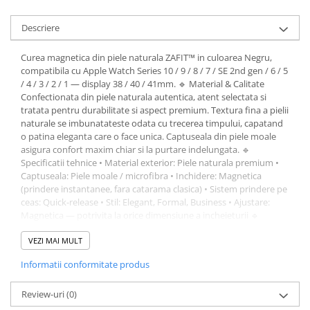
Descriere
Curea magnetica din piele naturala ZAFIT™ in culoarea Negru,
compatibila cu Apple Watch Series 10 / 9 / 8 / 7 / SE 2nd gen / 6 / 5
/ 4 / 3 / 2 / 1 — display 38 / 40 / 41mm. 🔹 Material & Calitate
Confectionata din piele naturala autentica, atent selectata si
tratata pentru durabilitate si aspect premium. Textura fina a pielii
naturale se imbunatateste odata cu trecerea timpului, capatand
o patina eleganta care o face unica. Captuseala din piele moale
asigura confort maxim chiar si la purtare indelungata. 🔹
Specificatii tehnice • Material exterior: Piele naturala premium •
Captuseala: Piele moale / microfibra • Inchidere: Magnetica
(prindere instantanee, fara catarama clasica) • Sistem prindere pe
ceas: Quick-release • Stil: Elegant, Formal, Business • Ajustare:
Magnetica — potrivita la orice dimensiune a incheieturii 🔹
Eleganta & Functionalitate Inchiderea magnetica revolutioneaza
modul de a purta smartwatch-ul — un singur gest securizeaza
VEZI MAI MULT
sau elibereaza cureaua. Aspectul premium din piele naturala
Informatii conformitate produs
transforma orice smartwatch intr-un accesoriu de lux, perfect
pentru intalniri de afaceri, evenimente formale sau oriunde vrei
sa impresionezi. 🔹 Instalare Quick-release pentru montare
Review-uri
(0)
rapida pe smartwatch. Inchidere magnetica pentru confort si