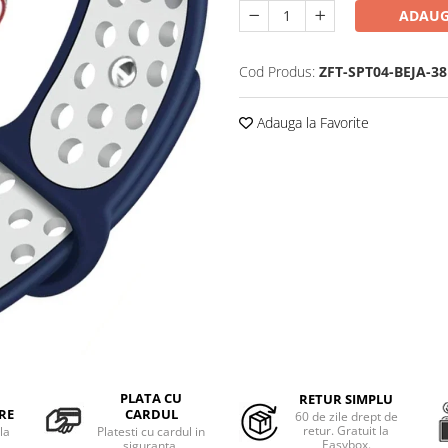
ADAUG
Cod Produs:
ZFT-SPT04-BEJA-38
Adauga la Favorite
PLATA CU
RETUR SIMPLU
RE
CARDUL
60 de zile drept de
retur. Gratuit la
la
Platesti cu cardul in
Easybox.
siguranta.