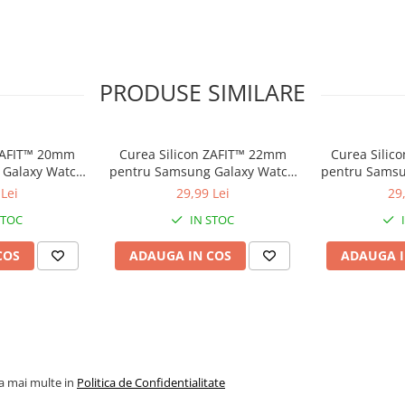
PRODUSE SIMILARE
 ZAFIT™ 20mm
Curea Silicon ZAFIT™ 22mm
Curea Silic
 Galaxy Watch
pentru Samsung Galaxy Watch
pentru Samsu
, Huawei Watch
Ultra/7/6 Classic/5 Pro, Huawei
7/6/5/4/Activ
Lei
29,99 Lei
29
n Vivoactive,
Watch GT/GT3/GT4 Pro, Garmin
GT 2/3/4, Ga
STOC
IN STOC
 orice ceas
Fenix, Amazfit GTR si orice ceas
Amazfit GT
Rosu.
22mm, Alb.
20mm, 
COS
ADAUGA IN COS
ADAUGA I
la mai multe in
Politica de Confidentialitate