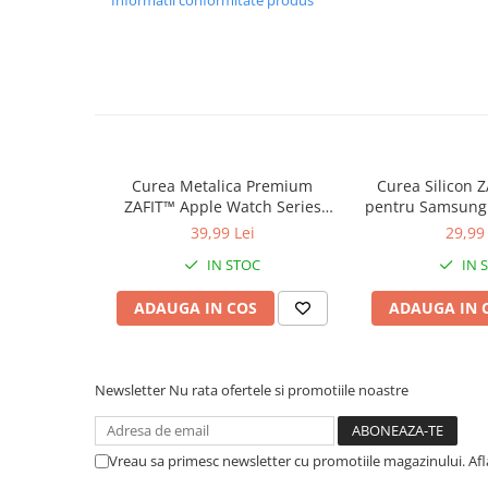
Informatii conformitate produs
Curea Metalica Premium
Curea Silicon
ZAFIT™ Apple Watch Series
pentru Samsung
10/9/8/7/SE2 si mai vechi,
7/6/5/4/Active 2
39,99 Lei
29,99 
display 38mm, Roz Auriu.
GT 2/3/4, Garmi
IN STOC
IN 
Amazfit GTS si
20mm, 
ADAUGA IN COS
ADAUGA IN 
Newsletter
Nu rata ofertele si promotiile noastre
Vreau sa primesc newsletter cu promotiile magazinului. Af