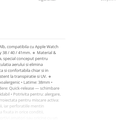
 Alb, compatibila cu Apple Watch
play 38 / 40 / 41mm. 🔹 Material &
ta, special conceput pentru
culatia aerului si elimina
 si confortabila chiar si in
tent la transpiratie si UV. 🔹
hipoalergenic • Latime: 38mm •
ndere: Quick-release — schimbare
idabil • Potrivita pentru: alergare,
Proiectata pentru miscare activa:
i, iar perforatiile mentin
fixata in orice conditii,
sportivi amatori sau oricine cu un
ick-release pentru
anzitia rapida intre antrenament