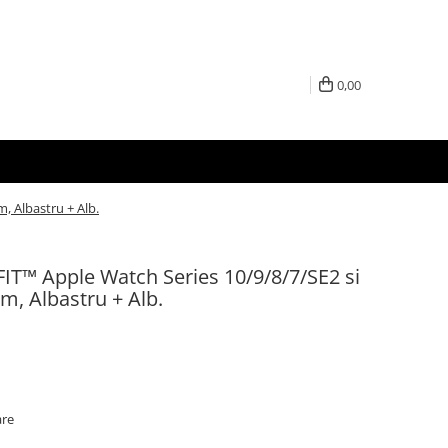
0,00
, Albastru + Alb.
FIT™ Apple Watch Series 10/9/8/7/SE2 si
m, Albastru + Alb.
are