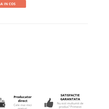
A IN COS
SATISFACTIE
Producator
GARANTATA
direct
Nu esti multumit de
Cele mai mici
produs? Primesti
preturi.