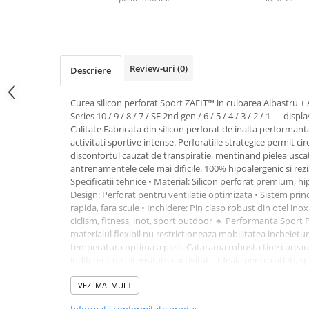
Pernute bebe
Protectie pat copii
Scaune de masa bebe
Review-uri
(0)
Descriere
Truse machiaj copii
Curea silicon perforat Sport ZAFIT™ in culoarea Albastru +
Series 10 / 9 / 8 / 7 / SE 2nd gen / 6 / 5 / 4 / 3 / 2 / 1 — dis
Calitate Fabricata din silicon perforat de inalta performan
activitati sportive intense. Perforatiile strategice permit cir
disconfortul cauzat de transpiratie, mentinand pielea uscata
antrenamentele cele mai dificile. 100% hipoalergenic si rezis
Specificatii tehnice • Material: Silicon perforat premium, 
Design: Perforat pentru ventilatie optimizata • Sistem pri
rapida, fara scule • Inchidere: Pin clasp robust din otel inox
ciclism, fitness, inot, sport outdoor 🔹 Performanta Sport 
materialul flexibil nu restrictioneaza mobilitatea incheieturi
temperatura optima a pielii. Catarama robusta tine cureaua 
indiferent de intensitatea activitatii. Ideala pentru atleti, 
stil de viata activ. 🔹 Instalare & Compatibilitate Sistem qu
montare/demontare rapida, fara unelte. Perfecta pentru tr
VEZI MAI MULT
si restul zilei.