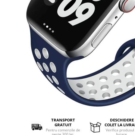
Aparate de masaj
Aparate de vidat
Benzi dublu adezive
Benzi Led
Dispozitiv indepartare papiloame
Etajere depozitare
Irigatoare bucale
Lanterne
Ochelari
Pensule machiaj
Produse copii
Aparat aerosoli
Cadite bebe
Capace WC copii & Reductoare WC
Covoare copii
TRANSPORT
DESCHIDERE
Jucarii copii
GRATUIT
COLET LA LIVRA
Pentru comenzile de
Verifica produsul 
Patuturi bebelusi
peste 300 lei.
livrare.