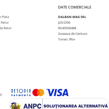
DATE COMERCIALE
 Plata
DALBAN-MAG SRL
e Retur
J23/2356
de Retur
RO45930488
Soseaua de Centura
Tunari, Ilfov
by