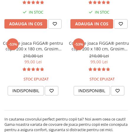
educativ pentru activitati de
educativ pentru activitati de
joaca a bebelusului, Print 08
joaca a bebelusului, Print 02
IN STOC
IN STOC
ADAUGA IN COS
ADAUGA IN COS
Covor de joaca FiGGA® pentru
Covor de joaca FiGGA® pentru
-53%
-53%
copii 200 x 180 cm, Grosime
copii 200 x 180 cm, Grosime
0.8 cm, Spuma protectie,
0.8 cm, Spuma protectie,
210,00 Lei
210,00 Lei
Termoizolant, Pliabil, 2 fete,
Termoizolant, Pliabil, 2 fete,
99,00 Lei
99,00 Lei
Covoras bebe interactiv si
Covoras bebe interactiv si
educativ pentru activitati de
educativ pentru activitati de
joaca a bebelusului, Print 06
joaca a bebelusului, Print 07
STOC EPUIZAT
STOC EPUIZAT
INDISPONIBIL
INDISPONIBIL
In cautarea covorului perfect pentru copii tai? Noi avem ceea ce cauti!
Gama noastra variata de covoare de joaca pentru copii este conceputa
pentru a asigura confort, siguranta si distractie pentru cei mici.