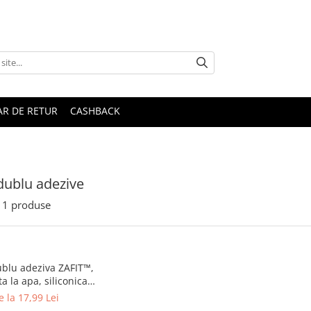
R DE RETUR
CASHBACK
dublu adezive
1
produse
blu adeziva ZAFIT™,
a la apa, siliconica,
renta, 3 cm latime
e la 17,99 Lei