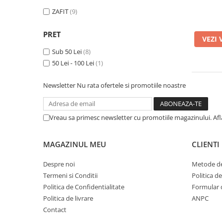
Aparate de masaj
ZAFIT
(9)
Aparate de vidat
Benzi dublu adezive
PRET
VEZI 
Benzi Led
Sub 50 Lei
(8)
Dispozitiv indepartare papiloame
50 Lei - 100 Lei
(1)
Etajere depozitare
Irigatoare bucale
Newsletter
Nu rata ofertele si promotiile noastre
Lanterne
Ochelari
Pensule machiaj
Vreau sa primesc newsletter cu promotiile magazinului. Af
Produse copii
Aparat aerosoli
MAGAZINUL MEU
CLIENTI
Cadite bebe
Despre noi
Metode de
Capace WC copii & Reductoare WC
Termeni si Conditii
Politica d
Politica de Confidentialitate
Formular 
Covoare copii
Politica de livrare
ANPC
Jucarii copii
Contact
Patuturi bebelusi