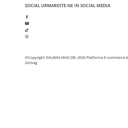
SOCIAL
URMARESTE-NE IN SOCIAL MEDIA
Pernute bebe
Protectie pat copii
Scaune de masa bebe
Truse machiaj copii
©Copyright DALBAN-MAG SRL 2026
Platforma E-commerce 
Gomag