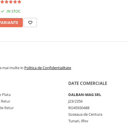
IN STOC
VARIANTE
la mai multe in
Politica de Confidentialitate
DATE COMERCIALE
 Plata
DALBAN-MAG SRL
e Retur
J23/2356
de Retur
RO45930488
Soseaua de Centura
Tunari, Ilfov