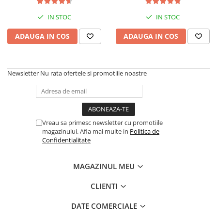
Aparate de masaj
Retea cablu 2 m, culoare
culoare Negru si Transparent
Alb/Gri
Aparate de vidat
IN STOC
IN STOC
Benzi dublu adezive
ADAUGA IN COS
ADAUGA IN COS
Benzi Led
Dispozitiv indepartare papiloame
Etajere depozitare
Newsletter
Nu rata ofertele si promotiile noastre
Irigatoare bucale
Lanterne
Ochelari
Pensule machiaj
Vreau sa primesc newsletter cu promotiile
Produse copii
magazinului. Afla mai multe in
Politica de
Aparat aerosoli
Confidentialitate
Cadite bebe
MAGAZINUL MEU
Capace WC copii & Reductoare WC
Covoare copii
CLIENTI
Jucarii copii
DATE COMERCIALE
Patuturi bebelusi